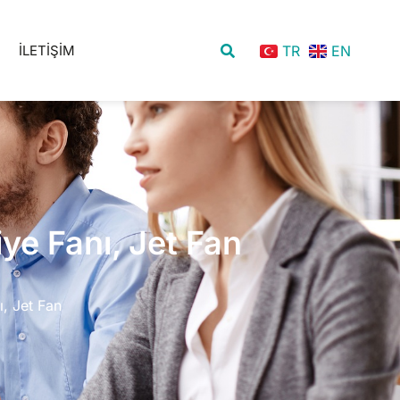
R
İLETIŞIM
TR
EN
ye Fanı, Jet Fan
, Jet Fan