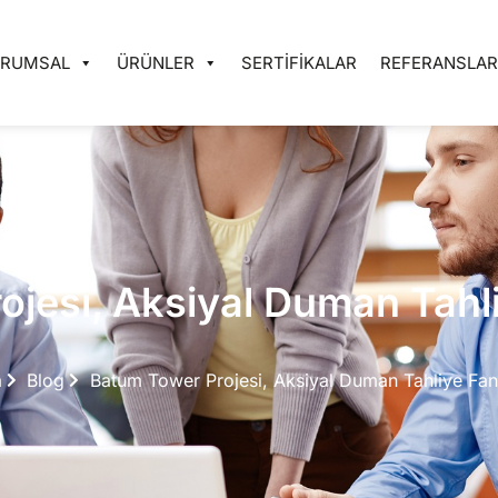
URUMSAL
ÜRÜNLER
SERTIFIKALAR
REFERANSLA
jesi, Aksiyal Duman Tahli
a
Blog
Batum Tower Projesi, Aksiyal Duman Tahliye Fanı