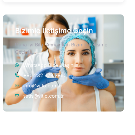
Bizimle İletişime Geçin
Daha İyi Bilgi Almak İçin Bizimle İletişime
Geçiniz…
WhatsApp Bize Ulaşın
+90 232 479 7960
info@vitlo.com.tr
satis@vitlo.com.tr