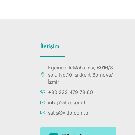
İletişim
Egemenlik Mahallesi, 6016/8
sok. No.10 Işıkkent Bornova/
İzmir
+90 232 479 79 60
info@vitlo.com.tr
satis@vitlo.com.tr
i