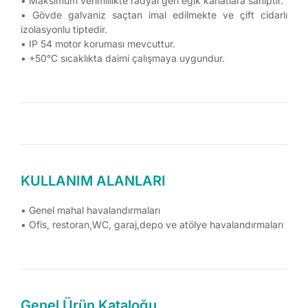
• Maksimum verimlilikte radyal geri eğik kanatlara sahiptir.
• Gövde galvaniz saçtan imal edilmekte ve çift cidarlı
izolasyonlu tiptedir.
• IP 54 motor koruması mevcuttur.
• +50°C sıcaklıkta daimi çalışmaya uygundur.
KULLANIM ALANLARI
• Genel mahal havalandırmaları
• Ofis, restoran,WC, garaj,depo ve atölye havalandırmaları
Genel Ürün Kataloğu