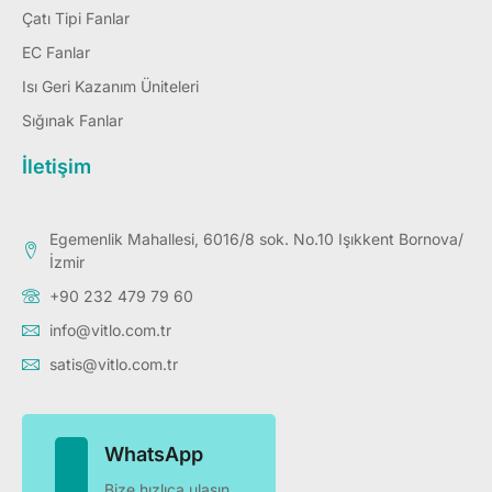
Çatı Tipi Fanlar
EC Fanlar
Isı Geri Kazanım Üniteleri
Sığınak Fanlar
İletişim
Egemenlik Mahallesi, 6016/8 sok. No.10 Işıkkent Bornova/
İzmir
+90 232 479 79 60
info@vitlo.com.tr
satis@vitlo.com.tr
WhatsApp
Bize hızlıca ulaşın...